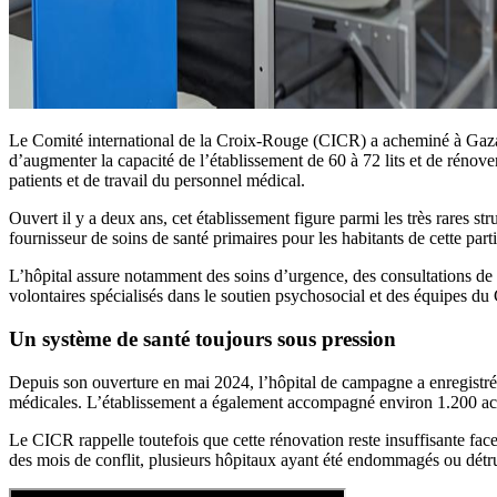
Le Comité international de la Croix-Rouge (CICR) a acheminé à Gaza
d’augmenter la capacité de l’établissement de 60 à 72 lits et de rénover
patients et de travail du personnel médical.
Ouvert il y a deux ans, cet établissement figure parmi les très rares s
fournisseur de soins de santé primaires pour les habitants de cette partie
L’hôpital assure notamment des soins d’urgence, des consultations de 
volontaires spécialisés dans le soutien psychosocial et des équipes du
Un système de santé toujours sous pression
Depuis son ouverture en mai 2024, l’hôpital de campagne a enregistré u
médicales. L’établissement a également accompagné environ 1.200 acco
Le CICR rappelle toutefois que cette rénovation reste insuffisante fa
des mois de conflit, plusieurs hôpitaux ayant été endommagés ou détr